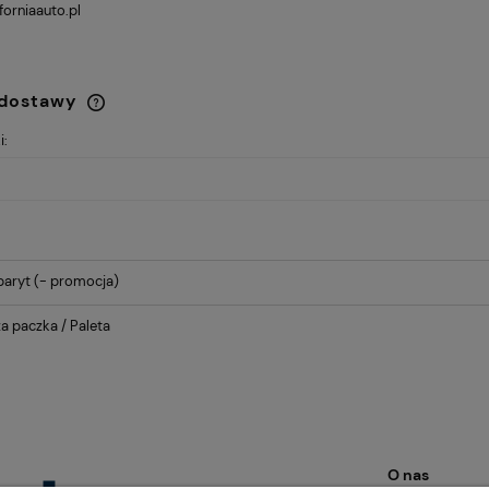
forniaauto.pl
 dostawy
i:
Cena nie zawiera
ewentualnych kosztów
płatności
baryt
(- promocja)
a paczka / Paleta
O nas