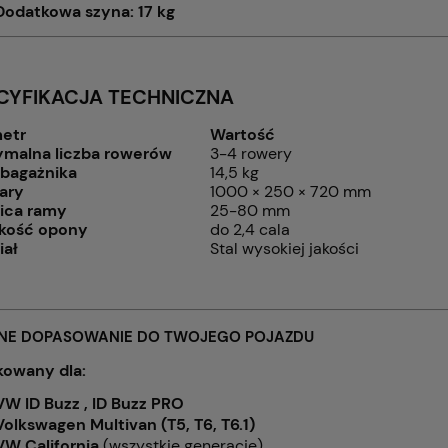
Dodatkowa szyna: 17 kg
CYFIKACJA TECHNICZNA
etr
Wartość
malna liczba rowerów
3-4 rowery
bagażnika
14,5 kg
ary
1000 × 250 × 720 mm
ica ramy
25-80 mm
kość opony
do 2,4 cala
iał
Stal wysokiej jakości
LNE DOPASOWANIE DO TWOJEGO POJAZDU
owany dla:
VW ID Buzz , ID Buzz PRO
Volkswagen Multivan (T5, T6, T6.1)
VW California
(wszystkie generacje)