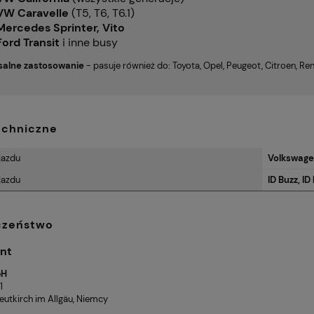
VW Caravelle
(T5, T6, T6.1)
Mercedes Sprinter, Vito
Ford Transit
i inne busy
salne zastosowanie
- pasuje również do: Toyota, Opel, Peugeot, Citroen, Re
echniczne
jazdu
Volkswag
jazdu
ID Buzz, I
czeństwo
nt
bH
1
utkirch im Allgäu, Niemcy