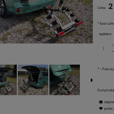
2
Cena:
*
Ilość uc
*
- Pole w
Kod produ
zapyta
poleć