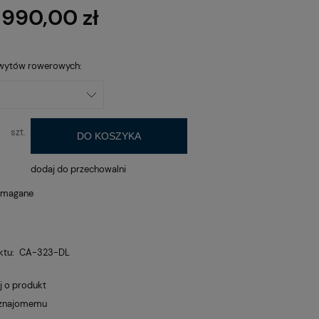
Cena nie zawiera ewentualnych
 990,00 zł
kosztów płatności
hwytów rowerowych:
szt.
DO KOSZYKA
dodaj do przechowalni
ymagane
ktu:
CA-323-DL
j o produkt
 znajomemu