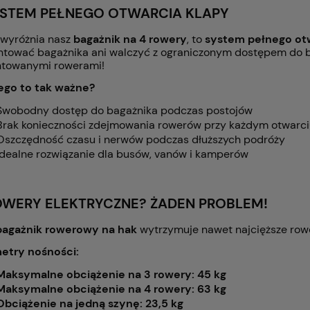
YSTEM PEŁNEGO OTWARCIA KLAPY
 wyróżnia nasz
bagażnik na 4 rowery
, to
system pełnego otw
tować bagażnika ani walczyć z ograniczonym dostępem do bag
towanymi rowerami!
ego to tak ważne?
Swobodny dostęp do bagażnika podczas postojów
Brak konieczności zdejmowania rowerów przy każdym otwarci
Oszczędność czasu i nerwów podczas dłuższych podróży
Idealne rozwiązanie dla busów, vanów i kamperów
OWERY ELEKTRYCZNE? ŻADEN PROBLEM!
bagażnik rowerowy na hak
wytrzymuje nawet najcięższe rowe
etry nośności:
Maksymalne obciążenie na 3 rowery: 45 kg
Maksymalne obciążenie na 4 rowery: 63 kg
Obciążenie na jedną szynę: 23,5 kg