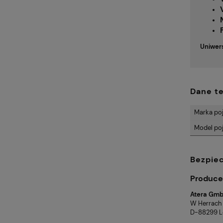
Uniwer
Dane t
Marka po
Model po
Bezpie
Produce
Atera Gm
W Herrach 
D-88299 Le