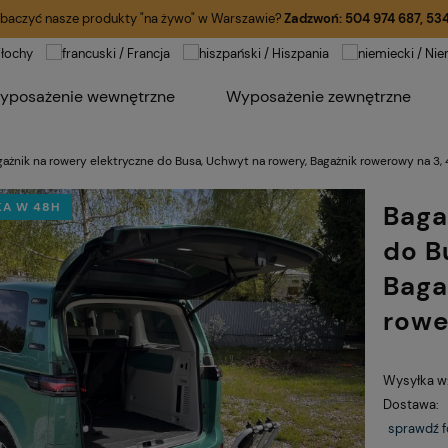
baczyć nasze produkty "na żywo" w Warszawie?
Zadzwoń:
504 974 687
,
534
yposażenie wewnętrzne
Wyposażenie zewnętrzne
ażnik na rowery elektryczne do Busa, Uchwyt na rowery, Bagażnik rowerowy na 3, 
A W 48H
Baga
do B
Baga
rowe
Wysyłka w
Dostawa:
sprawdź 