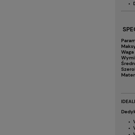
SPE
Param
Maksy
Waga 
Wymi
Średn
Szero
Mater
IDEA
Dedyk