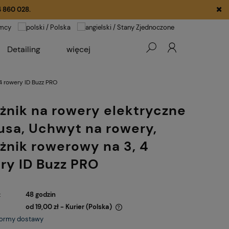
 860 028.
Detailing
więcej
!!! WYPRZEDAŻ !!!
4 rowery ID Buzz PRO
żnik na rowery elektryczne
usa, Uchwyt na rowery,
żnik rowerowy na 3, 4
ry ID Buzz PRO
:
48 godzin
od 19,00 zł
- Kurier
(Polska)
formy dostawy