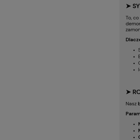
➤ S
To, co
demon
zamon
Dlacz
➤ R
Nasz
Param