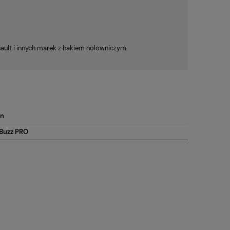
nault i innych marek z hakiem holowniczym.
en
D Buzz PRO