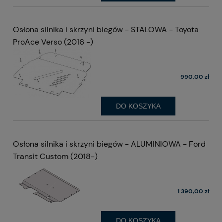
Osłona silnika i skrzyni biegów - STALOWA - Toyota
ProAce Verso (2016 -)
990,00 zł
DO KOSZYKA
Bagażnik na rowery elektryczne 67 kg,
Baga
MTB, Górskie, Cross, Opona do 4 cali, 3
Uchwy
- 4 duże rowery, Otwarcie tylnej klapy
elekt
3 890,00 zł
VW Nowy Multivan T7, Nowa California
Carth
T7, Multivan Family
Osłona silnika i skrzyni biegów - ALUMINIOWA - Ford
Transit Custom (2018-)
1 390,00 zł
DO KOSZYKA