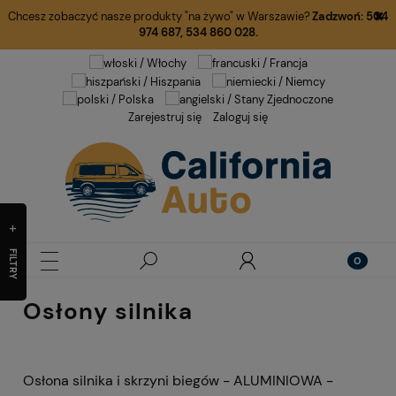
Chcesz zobaczyć nasze produkty "na żywo" w Warszawie?
Zadzwoń:
504
974 687
,
534 860 028.
Zarejestruj się
Zaloguj się
FILTRY
Osłony silnika
Osłona silnika i skrzyni biegów - ALUMINIOWA -