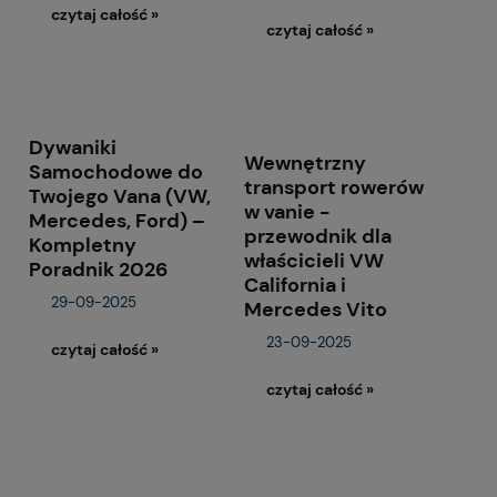
czytaj całość »
czytaj całość »
Dywaniki
Wewnętrzny
Samochodowe do
transport rowerów
Twojego Vana (VW,
w vanie -
Mercedes, Ford) –
przewodnik dla
Kompletny
właścicieli VW
Poradnik 2026
California i
29-09-2025
Mercedes Vito
23-09-2025
czytaj całość »
czytaj całość »
1 570,00 zł
Przenośna lodówka 13l 12/24/230V +
Prze
Cena regularna:
1 899,00 zł
USB Chłodziarka do Mercedes Vito, V
12V 1
klasa, Marco Polo, Viano
Trans
Najniższa cena:
1 899,00 zł