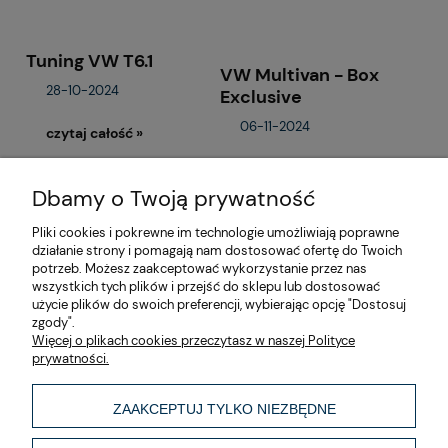
Tuning VW T6.1
VW Multivan - Box
28-10-2024
Exclusive
06-11-2024
czytaj całość »
czytaj całość »
Dbamy o Twoją prywatność
Pliki cookies i pokrewne im technologie umożliwiają poprawne
«
»
działanie strony i pomagają nam dostosować ofertę do Twoich
1
2
potrzeb. Możesz zaakceptować wykorzystanie przez nas
wszystkich tych plików i przejść do sklepu lub dostosować
użycie plików do swoich preferencji, wybierając opcję "Dostosuj
zgody".
O nas
Więcej o plikach cookies przeczytasz w naszej Polityce
prywatności.
Moje konto
ZAAKCEPTUJ TYLKO NIEZBĘDNE
Informacje