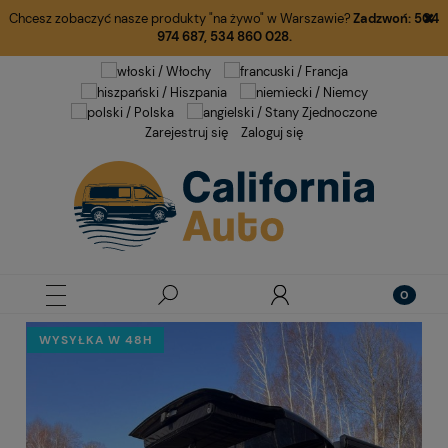
Chcesz zobaczyć nasze produkty "na żywo" w Warszawie?
Zadzwoń:
504
974 687
,
534 860 028.
Zarejestruj się
Zaloguj się
WYSYŁKA W 48H