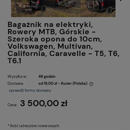
Bagażnik na elektryki,
Rowery MTB, Górskie -
Szeroka opona do 10cm,
Volkswagen, Multivan,
California, Caravelle - T5, T6,
T6.1
Wysyłka w:
48 godzin
Dostawa:
od 19,00 zł
- Kurier
(Polska)
Cena nie zawiera ewentualnych kosztów płatności
sprawdź formy dostawy
3 500,00 zł
Cena:
*
Ilość uchwytów rowerowych: