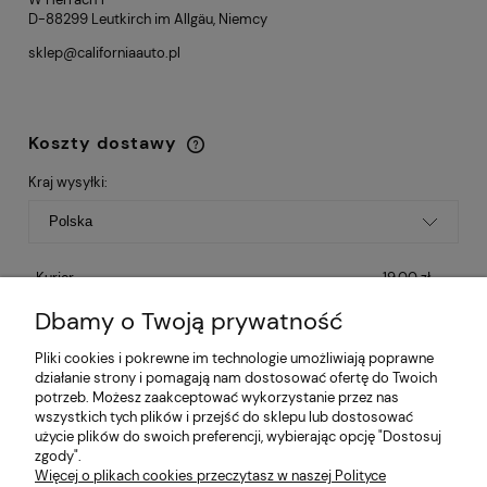
D-88299 Leutkirch im Allgäu, Niemcy
sklep@californiaauto.pl
Koszty dostawy
Cena nie zawiera ewentualnych kosztów
płatności
Kraj wysyłki:
Kurier
19,00 zł
Dbamy o Twoją prywatność
Kurier Gabaryt
(- promocja)
99,00 zł
Pliki cookies i pokrewne im technologie umożliwiają poprawne
Kurier Duża paczka / Paleta
450,00 zł
działanie strony i pomagają nam dostosować ofertę do Twoich
potrzeb. Możesz zaakceptować wykorzystanie przez nas
wszystkich tych plików i przejść do sklepu lub dostosować
użycie plików do swoich preferencji, wybierając opcję "Dostosuj
zgody".
O nas
Więcej o plikach cookies przeczytasz w naszej Polityce