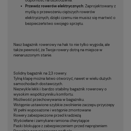
odporność na uszkodzenia.
Przewóz rowerów elektrycznych
: Zaprojektowany z
myślą o przewożeniu cięższych rowerów
elektrycznych, dzięki czemu nie musisz się martwić o
bezpieczeństwo swojego sprzętu.
Nasz bagażnik rowerowy na hak to nie tylko wygoda, ale
także pewność, że Twoje rowery dotrą na miejsce w
nienaruszonym stanie.
Solidny bagażnik na 2,3 rowery.
Tylną klapę można łatwo otworzyć, nawet w wielu dużych
samochodach dostawczych.
Niezwykle lekki i bardzo stabilny bagażnik rowerowy o
wysokim współczynniku komfortu.
Możliwość przechowywania w bagażniku.
Wstępnie ustawione szybkie zwolnienie zaczepu przyczepy
W pełni wyposażone i wstępnie zmontowane
Rowery zabezpieczone przed kradzieżą
Wyściełane i zamykane ramiona chwytające
Paski blokujące z zabezpieczeniem przed naprężeniem