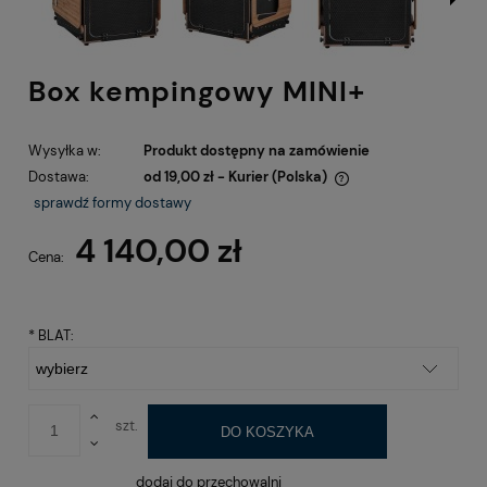
Box kempingowy MINI+
Wysyłka w:
Produkt dostępny na zamówienie
Dostawa:
od 19,00 zł
- Kurier
(Polska)
Cena nie zawiera ewentualnych kosztów płatności
sprawdź formy dostawy
4 140,00 zł
Cena:
*
BLAT:
szt.
DO KOSZYKA
dodaj do przechowalni