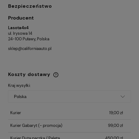
Bezpieczeństwo
Producent
Lasota4x4
ul. Irysowa 14
24-100 Puławy, Polska
sklep@californiaauto.pl
Koszty dostawy
Cena nie zawiera ewentualnych kosztów
płatności
Kraj wysyłki:
Kurier
19,00 zł
Kurier Gabaryt
(- promocja)
99,00 zł
Kurier Duża paczka / Paleta
450,00 zł