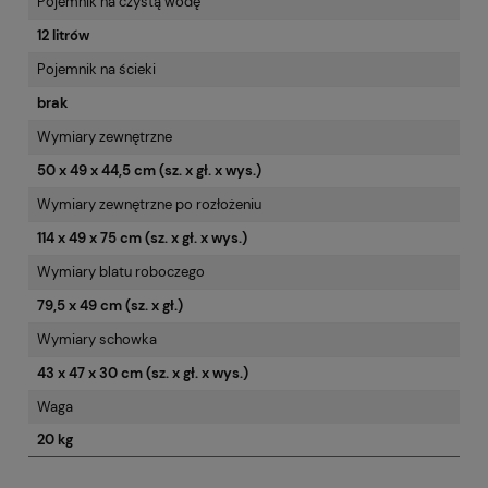
Pojemnik na czystą wodę
12 litrów
Pojemnik na ścieki
brak
Wymiary zewnętrzne
50 x 49 x 44,5 cm (sz. x gł. x wys.)
Wymiary zewnętrzne po rozłożeniu
114 x 49 x 75 cm (sz. x gł. x wys.)
Wymiary blatu roboczego
79,5 x 49 cm (sz. x gł.)
Wymiary schowka
43 x 47 x 30 cm (sz. x gł. x wys.)
Waga
20 kg