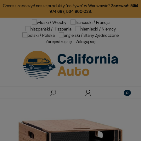
Chcesz zobaczyć nasze produkty "na żywo" w Warszawie?
Zadzwoń:
504
974 687
,
534 860 028.
Zarejestruj się
Zaloguj się