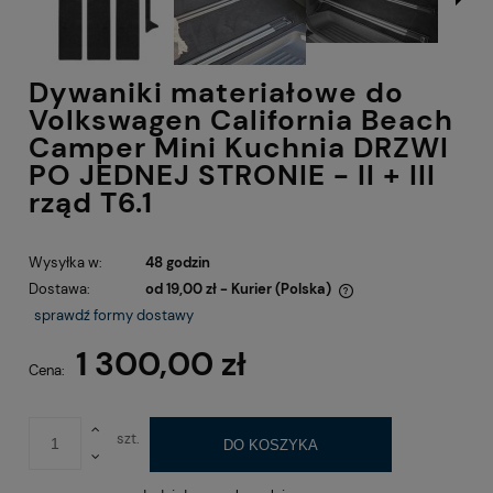
Dywaniki materiałowe do
Volkswagen California Beach
Camper Mini Kuchnia DRZWI
PO JEDNEJ STRONIE - II + III
rząd T6.1
Wysyłka w:
48 godzin
Dostawa:
od 19,00 zł
- Kurier
(Polska)
Cena nie zawiera ewentualnych kosztów płatności
sprawdź formy dostawy
1 300,00 zł
Cena:
szt.
DO KOSZYKA