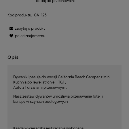
dodaj do przechowalni
Kod produktu:
CA-125
zapytaj o produkt
poleć znajomemu
Opis
Dywaniki pasują do wersji California Beach Camper z Mini
Kuchnią po lewej stronie - T6.1 ;
Auto z 1 drzwiami przesuwnymi.
Nasz zestaw dywanów umożliwia przesuwanie foteli i
kanapy w szynach podłogowych.
Każda wycieraczka jest ręcznie wykonana.