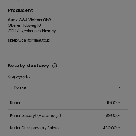
Producent
Autix W&J Vielfort GbR
Oberer Hubweg 10
72227 Egenhausen, Niemcy
sklep@californiaauto.pl
Koszty dostawy
Cena nie zawiera ewentualnych kosztów
płatności
Kraj wysyłki:
Kurier
19,00 zł
Kurier Gabaryt
(- promocja)
99,00 zł
Kurier Duża paczka / Paleta
450,00 zł