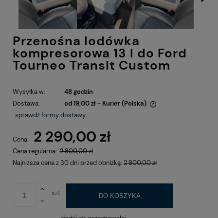
Przenośna lodówka
kompresorowa 13 l do Ford
Tourneo Transit Custom
Wysyłka w:
48 godzin
Dostawa:
od 19,00 zł
- Kurier
(Polska)
Cena nie zawiera ewentualnych kosztów płatności
sprawdź formy dostawy
2 290,00 zł
Cena:
Cena regularna:
2 800,00 zł
Najniższa cena z 30 dni przed obniżką:
2 800,00 zł
szt.
DO KOSZYKA