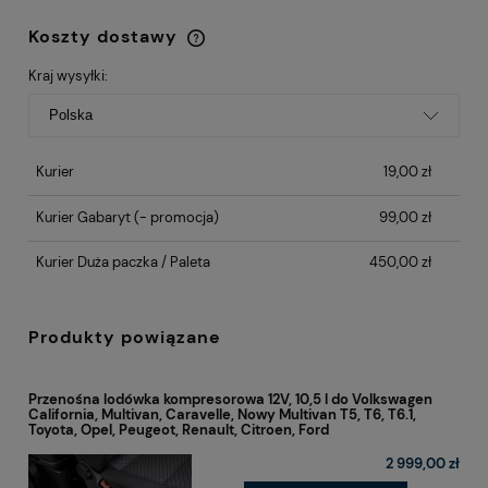
Koszty dostawy
Cena nie zawiera ewentualnych kosztów
płatności
Kraj wysyłki:
Kurier
19,00 zł
Kurier Gabaryt
(- promocja)
99,00 zł
Kurier Duża paczka / Paleta
450,00 zł
Produkty powiązane
Przenośna lodówka kompresorowa 12V, 10,5 l do Volkswagen
California, Multivan, Caravelle, Nowy Multivan T5, T6, T6.1,
Toyota, Opel, Peugeot, Renault, Citroen, Ford
2 999,00 zł