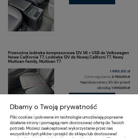
Przenośna lodówka kompresorowa 12V 14l + USB do Volkswagen
Nowa California T7, Lodówka 12V do Nowej Californi T7, Nowy
Multivan Family, Multivan T7
1 990,00 zł
Cena regularna:
2 750,00 zł
Najniższa cena z 30 dni przed
obniżką:
1 990,00 zł
DO KOSZYKA
Dbamy o Twoją prywatność
Pliki cookies i pokrewne im technologie umożliwiają poprawne
działanie strony i pomagają nam dostosować ofertę do Twoich
potrzeb. Możesz zaakceptować wykorzystanie przez nas
wszystkich tych plików i przejść do sklepu lub dostosować