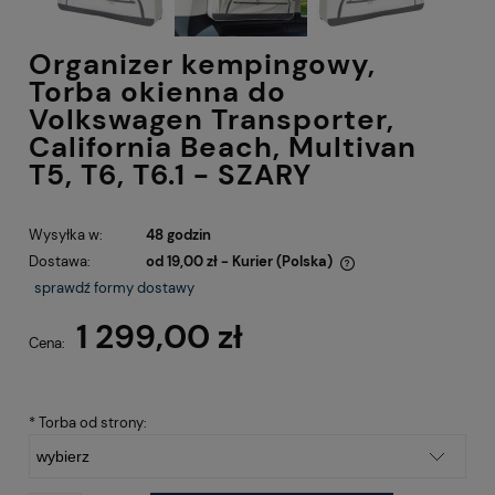
Organizer kempingowy,
Torba okienna do
Volkswagen Transporter,
California Beach, Multivan
T5, T6, T6.1 - SZARY
Wysyłka w:
48 godzin
Dostawa:
od 19,00 zł
- Kurier
(Polska)
Cena nie zawiera ewentualnych kosztów płatności
sprawdź formy dostawy
1 299,00 zł
Cena:
*
Torba od strony: