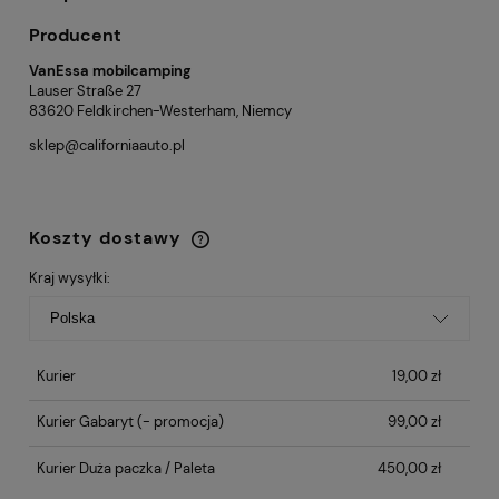
Producent
VanEssa mobilcamping
Lauser Straße 27
83620 Feldkirchen-Westerham, Niemcy
sklep@californiaauto.pl
Koszty dostawy
Cena nie zawiera ewentualnych kosztów
płatności
Kraj wysyłki:
Kurier
19,00 zł
Kurier Gabaryt
(- promocja)
99,00 zł
Kurier Duża paczka / Paleta
450,00 zł