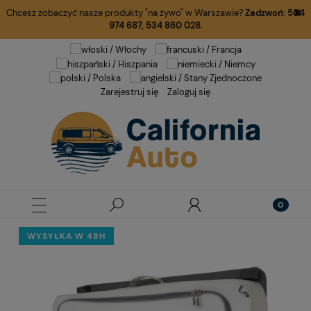
Chcesz zobaczyć nasze produkty "na żywo" w Warszawie?
Zadzwoń:
504
974 687
,
534 860 028.
Zarejestruj się
Zaloguj się
WYSYŁKA W 48H