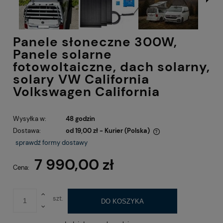
Panele słoneczne 300W,
Panele solarne
fotowoltaiczne, dach solarny,
solary VW California
Volkswagen California
Wysyłka w:
48 godzin
Dostawa:
od 19,00 zł
- Kurier
(Polska)
Cena nie zawiera ewentualnych kosztów płatności
sprawdź formy dostawy
7 990,00 zł
Cena:
szt.
DO KOSZYKA