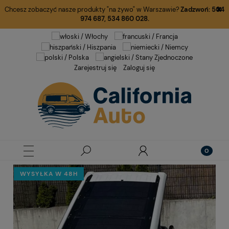
Chcesz zobaczyć nasze produkty "na żywo" w Warszawie?
Zadzwoń:
504
974 687
,
534 860 028.
Zarejestruj się
Zaloguj się
WYSYŁKA W 48H