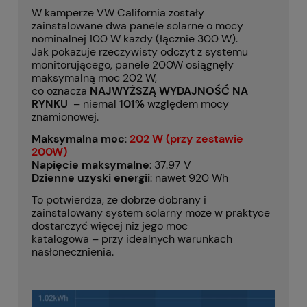
W kamperze VW California zostały
zainstalowane dwa panele solarne o mocy
nominalnej 100 W każdy (łącznie 300 W).
Jak pokazuje rzeczywisty odczyt z systemu
monitorującego, panele 200W osiągnęły
maksymalną moc 202 W,
co oznacza
NAJWYŻSZĄ WYDAJNOŚĆ NA
RYNKU
– niemal
101%
względem mocy
znamionowej.
Maksymalna moc
:
202 W (przy zestawie
200W)
Napięcie maksymalne
: 37.97 V
Dzienne uzyski energii
: nawet 920 Wh
To potwierdza, że dobrze dobrany i
zainstalowany system solarny może w praktyce
dostarczyć więcej niż jego moc
katalogowa – przy idealnych warunkach
nasłonecznienia.