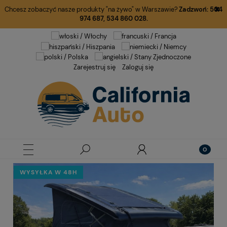
Chcesz zobaczyć nasze produkty "na żywo" w Warszawie?
Zadzwoń:
504
974 687
,
534 860 028.
Zarejestruj się
Zaloguj się
WYSYŁKA W 48H