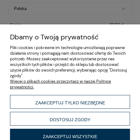
Kurier
19,00 zł
Dbamy o Twoją prywatność
Kurier Gabaryt
(- promocja)
99,00 zł
Pliki cookies i pokrewne im technologie umożliwiają poprawne
Kurier Duża paczka / Paleta
450,00 zł
działanie strony i pomagają nam dostosować ofertę do Twoich
potrzeb. Możesz zaakceptować wykorzystanie przez nas
wszystkich tych plików i przejść do sklepu lub dostosować
użycie plików do swoich preferencji, wybierając opcję "Dostosuj
zgody".
O nas
Więcej o plikach cookies przeczytasz w naszej Polityce
prywatności.
Moje konto
ZAAKCEPTUJ TYLKO NIEZBĘDNE
Informacje
DOSTOSUJ ZGODY
Made by
ZAAKCEPTUJ WSZYSTKIE