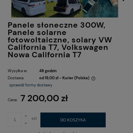
Panele słoneczne 300W,
Panele solarne
fotowoltaiczne, solary VW
California T7, Volkswagen
Nowa California T7
Wysyłka w:
48 godzin
Dostawa:
od 19,00 zł
- Kurier
(Polska)
Cena nie zawiera ewentualnych kosztów płatności
sprawdź formy dostawy
7 200,00 zł
Cena:
szt.
DO KOSZYKA