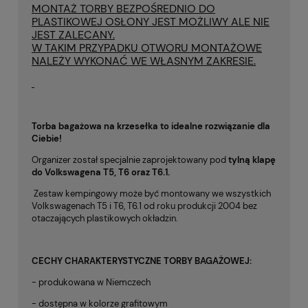
MONTAŻ TORBY BEZPOŚREDNIO DO
PLASTIKOWEJ OSŁONY JEST MOŻLIWY ALE NIE
JEST ZALECANY.
W TAKIM PRZYPADKU OTWORU MONTAŻOWE
NALEŻY WYKONAĆ WE WŁASNYM ZAKRESIE.
Torba bagażowa na krzesełka to idealne rozwiązanie dla
Ciebie!
Organizer został specjalnie zaprojektowany pod
tylną klapę
do Volkswagena T5, T6 oraz T6.1.
Zestaw kempingowy może być montowany we wszystkich
Volkswagenach T5 i T6, T6.1 od roku produkcji 2004 bez
otaczających plastikowych okładzin.
CECHY CHARAKTERYSTYCZNE TORBY BAGAŻOWEJ:
- produkowana w Niemczech
- dostępna w kolorze grafitowym