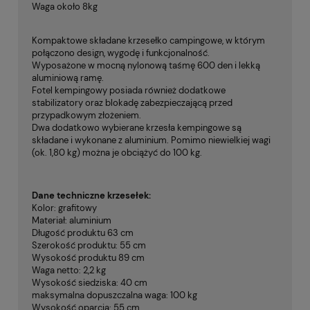
Waga około 8kg
Kompaktowe składane krzesełko campingowe, w którym
połączono design, wygodę i funkcjonalność.
Wyposażone w mocną nylonową taśmę 600 den i lekką
aluminiową ramę.
Fotel kempingowy posiada również dodatkowe
stabilizatory oraz blokadę zabezpieczającą przed
przypadkowym złożeniem.
Dwa dodatkowo wybierane krzesła kempingowe są
składane i wykonane z aluminium. Pomimo niewielkiej wagi
(ok. 1,80 kg) można je obciążyć do 100 kg.
Dane techniczne krzesełek:
Kolor: grafitowy
Materiał: aluminium
Długość produktu 63 cm
Szerokość produktu: 55 cm
Wysokość produktu 89 cm
Waga netto: 2,2 kg
Wysokość siedziska: 40 cm
maksymalna dopuszczalna waga: 100 kg
Wysokość oparcia: 55 cm