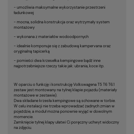
- umożliwia maksymalne wykorzystanie przestrzeni
ładunkowej
- mocna, solidna konstrukcja oraz wytrzymały system
montażowy
- wykonana z materiałów wodoodpornych
- idealnie komponuje się z zabudową kampervana oraz
oryginalną tapicerką
- pomieści dwa krzesełka kempingowe bądź inne
najpotrzebniejsze rzeczy takie jak: ubrania, koce itp.
W oparciu o funkcję i konstrukcję Volkswagena T5 T6 T6.1
zestaw jest montowany na tylnej klapie pojazdu (materiały
montażowe w zestawie).
Dwa składane krzesła kempingowe są schowane w torbie.
W celu instalacji nie trzeba wprowadzać żadnych zmian w
pojeździe, a moduł można ponownie wyjąć w dowolnym
momencie.
Zamknięcie tylnej klapy ułatwi Ci poręczny uchwyt widoczny
na zdjęciu.