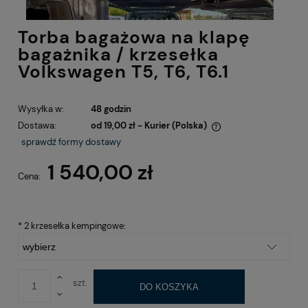
Torba bagażowa na klapę
bagażnika / krzesełka
Volkswagen T5, T6, T6.1
Wysyłka w:
48 godzin
Dostawa:
od 19,00 zł
- Kurier
(Polska)
Cena nie zawiera ewentualnych kosztów płatności
sprawdź formy dostawy
1 540,00 zł
Cena:
*
2 krzesełka kempingowe:
szt.
DO KOSZYKA