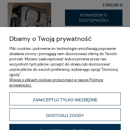
2 350,00 zł
POWIADOM O
DOSTĘPNOŚCI
Dbamy o Twoją prywatność
Pliki cookies i pokrewne im technologie umożliwiają poprawne
działanie strony i pomagają nam dostosować ofertę do Twoich
potrzeb. Możesz zaakceptować wykorzystanie przez nas
wszystkich tych plików i przejść do sklepu lub dostosować
użycie plików do swoich preferencji, wybierając opcję "Dostosuj
zgody".
O nas
Więcej o plikach cookies przeczytasz w naszej Polityce
prywatności.
Moje konto
ZAAKCEPTUJ TYLKO NIEZBĘDNE
Informacje
DOSTOSUJ ZGODY
Made by