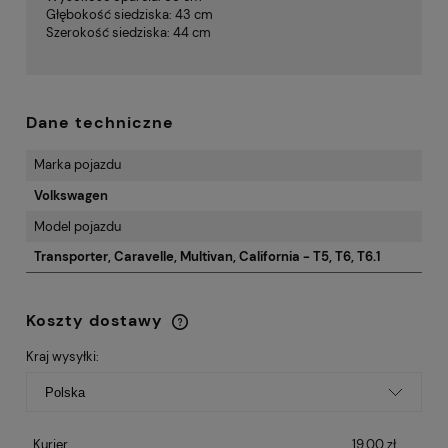
Głębokość siedziska: 43 cm
Szerokość siedziska: 44 cm
Dane techniczne
Marka pojazdu
Volkswagen
Model pojazdu
Transporter, Caravelle, Multivan, California - T5, T6, T6.1
Koszty dostawy
Cena nie zawiera ewentualnych kosztów
płatności
Kraj wysyłki:
Kurier
19,00 zł