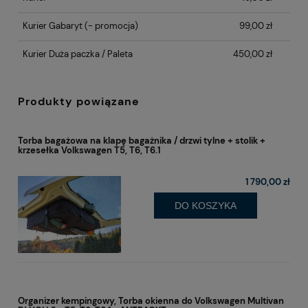
Kurier Gabaryt
(- promocja)
99,00 zł
Kurier Duża paczka / Paleta
450,00 zł
Produkty powiązane
Torba bagażowa na klapę bagażnika / drzwi tylne + stolik +
krzesełka Volkswagen T5, T6, T6.1
1 790,00 zł
DO KOSZYKA
Organizer kempingowy, Torba okienna do Volkswagen Multivan