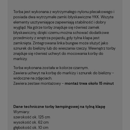
Torba jest wykonana z wytrzymałego nylonu plecakowego i
posiada dwa wytrzymałe zamki błyskawiczne YKK. Wszyte
elementy usztywniające zapewniają stabilność i dobry
wygląd. Na górze torby znajduje się również zamek
błyskawiczny, dzięki czemu można schować dodatkowe
przedmioty z wnętrza pojazdu, gdy tylna klapa jest
zamknięta. Zintegrowana linka bungee może służyć jako
sznurek do bielizny lub do wieszania rzeczy. Wewnątrz torby
znajduje się również uchwyt do mocowania korby do
markizy.
Torba wykonana została w kolorze czarnym.
Zawiera uchwyt na korbę do markizy i sznurek do bielizny -
widoczne na zdjęciach.
Zawiera zestaw montażowy -
montaż trwa około 15 minut
Dane techniczne torby kempingowej na tylną klapę
Wymiary:
szerokość ok. 125 cm
wysokość ok. 62 cm
głębokość ok. 10 cm