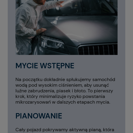
Bagażnik na rowery elektryczne 67 kg,
Baga
MTB, Górskie, Cross, Opona do 4 cali, 3
Uchwy
- 4 duże rowery, Otwarcie tylnej klapy
elekt
3 890,00 zł
VW Nowy Multivan T7, Nowa California
Carth
T7, Multivan Family
MYCIE WSTĘPNE
Na początku dokładnie spłukujemy samochód
wodą pod wysokim ciśnieniem, aby usunąć
luźne zabrudzenia, piasek i błoto. To pierwszy
krok, który minimalizuje ryzyko powstania
mikrozarysowań w dalszych etapach mycia.
PIANOWANIE
Cały pojazd pokrywamy aktywną pianą, która