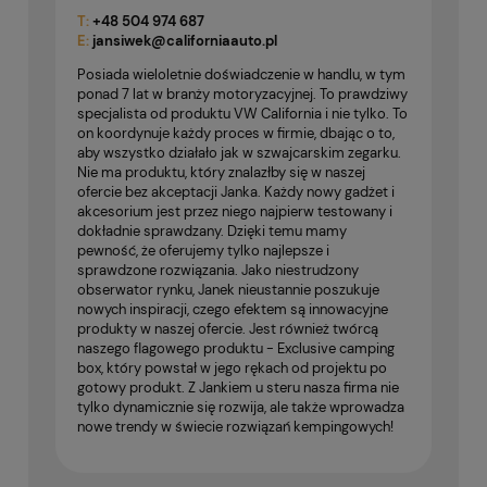
T:
+48
504 974 687
E:
jansiwek@californiaauto.pl
Posiada wieloletnie doświadczenie w handlu, w tym
ponad 7 lat w branży motoryzacyjnej. To prawdziwy
specjalista od produktu VW California i nie tylko. To
on koordynuje każdy proces w firmie, dbając o to,
aby wszystko działało jak w szwajcarskim zegarku.
Nie ma produktu, który znalazłby się w naszej
ofercie bez akceptacji Janka. Każdy nowy gadżet i
akcesorium jest przez niego najpierw testowany i
dokładnie sprawdzany. Dzięki temu mamy
pewność, że oferujemy tylko najlepsze i
sprawdzone rozwiązania. Jako niestrudzony
obserwator rynku, Janek nieustannie poszukuje
nowych inspiracji, czego efektem są innowacyjne
produkty w naszej ofercie. Jest również twórcą
naszego flagowego produktu - Exclusive camping
box, który powstał w jego rękach od projektu po
gotowy produkt. Z Jankiem u steru nasza firma nie
tylko dynamicznie się rozwija, ale także wprowadza
nowe trendy w świecie rozwiązań kempingowych!