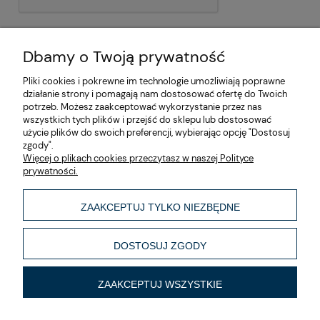
Dbamy o Twoją prywatność
Pliki cookies i pokrewne im technologie umożliwiają poprawne
działanie strony i pomagają nam dostosować ofertę do Twoich
potrzeb. Możesz zaakceptować wykorzystanie przez nas
wszystkich tych plików i przejść do sklepu lub dostosować
użycie plików do swoich preferencji, wybierając opcję "Dostosuj
zgody".
O nas
Więcej o plikach cookies przeczytasz w naszej Polityce
prywatności.
Moje konto
ZAAKCEPTUJ TYLKO NIEZBĘDNE
Informacje
DOSTOSUJ ZGODY
Made by
ZAAKCEPTUJ WSZYSTKIE