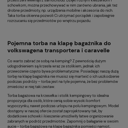
przestrzeni wewnątrz samochodu. Dzięki różnym kieszeniom i
schowkom, można przechowywać w nim zarówno ubrania, jak też
drobne przedmioty, np. urządzenia mobilne i akcesoria do nich.
Taka torba okienna pozwoli Ci utrzymać porządek i zapobiegnie
rozrzucaniu się przedmiotów po wnętrzu pojazdu.
Pojemna torba na klapę bagażnika do
volkswagena transportera i caravelle
Co warto zabrać ze sobą na kemping? Z pewnością dużym
udogodnieniem są krzesła wraz ze stolikiem, jednak ich
przewożenie często bywa problematyczne. Posiadając naszą
dużą
torbę na klapę bagażnika
nie musisz się martwić o ich uszkodzenie
podczas podróży – torba jest na tyle pojemna, że bez problemów
zmieścisz w niej taki zestaw.
Torba bagażowa na krzesełka i stolik kempingowy to idealna
propozycja dla osób, które cenią sobie wysoki komfort
wypoczynku, nawet podczas urlopu na polu kempingowym. Model
dostępny w naszej ofercie został zaprojektowany tak, by
dodatkowe schowki i kieszenie umożliwiły łatwe organizowanie
zabranych w podróż przedmiotów. Zapomnij o bałaganie w swoim
aucie -
torba bagażowa na klapę bagażnika
pomieści namiot,