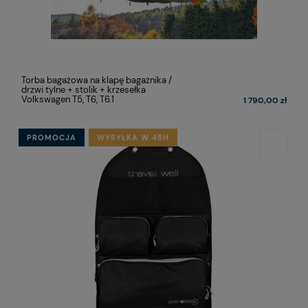
Torba bagażowa na klapę bagażnika /
drzwi tylne + stolik + krzesełka
Volkswagen T5, T6, T6.1
1 790,00 zł
PROMOCJA
WYSYŁKA W 48H