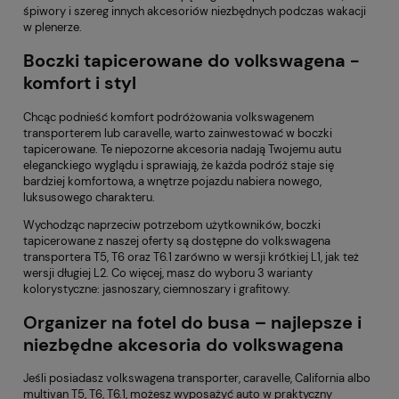
śpiwory i szereg innych akcesoriów niezbędnych podczas wakacji
w plenerze.
Boczki tapicerowane do volkswagena -
komfort i styl
Chcąc podnieść komfort podróżowania volkswagenem
transporterem lub caravelle, warto zainwestować w boczki
tapicerowane. Te niepozorne akcesoria nadają Twojemu autu
eleganckiego wyglądu i sprawiają, że każda podróż staje się
bardziej komfortowa, a wnętrze pojazdu nabiera nowego,
luksusowego charakteru.
Wychodząc naprzeciw potrzebom użytkowników,
boczki
tapicerowane z naszej oferty są dostępne do volkswagena
transportera T5, T6 oraz T6.1
zarówno w wersji krótkiej L1, jak też
wersji długiej L2. Co więcej, masz do wyboru 3 warianty
kolorystyczne: jasnoszary, ciemnoszary i grafitowy.
Organizer na fotel do busa – najlepsze i
niezbędne akcesoria do volkswagena
Jeśli posiadasz volkswagena transporter, caravelle, California albo
multivan T5, T6, T6.1, możesz wyposażyć auto w
praktyczny