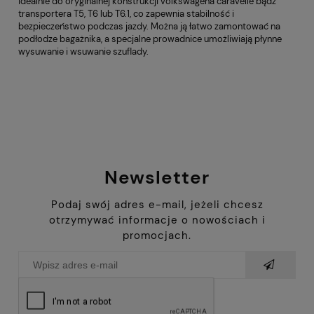
idealnie do oryginalnej konstrukcji volkswagena caravelle bądź
transportera T5, T6 lub T6.1, co zapewnia stabilność i
bezpieczeństwo podczas jazdy. Można ją łatwo zamontować na
podłodze bagażnika, a specjalne prowadnice umożliwiają płynne
wysuwanie i wsuwanie szuflady.
Newsletter
Podaj swój adres e-mail, jeżeli chcesz
otrzymywać informacje o nowościach i
promocjach.