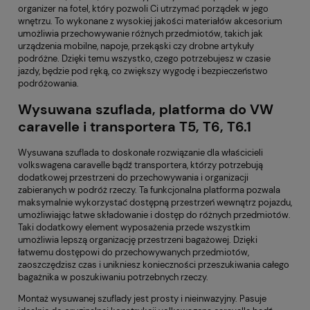
organizer na fotel
, który pozwoli Ci utrzymać porządek w jego
wnętrzu. To wykonane z wysokiej jakości materiałów akcesorium
umożliwia przechowywanie różnych przedmiotów, takich jak
urządzenia mobilne, napoje, przekąski czy drobne artykuły
podróżne. Dzięki temu wszystko, czego potrzebujesz w czasie
jazdy, będzie pod ręką, co zwiększy wygodę i bezpieczeństwo
podróżowania.
Wysuwana szuflada, platforma do VW
caravelle i transportera T5, T6, T6.1
Wysuwana szuflada to doskonałe rozwiązanie dla właścicieli
volkswagena caravelle bądź transportera
, którzy potrzebują
dodatkowej przestrzeni do przechowywania i organizacji
zabieranych w podróż rzeczy. Ta funkcjonalna platforma pozwala
maksymalnie wykorzystać dostępną przestrzeń wewnątrz pojazdu,
umożliwiając łatwe składowanie i dostęp do różnych przedmiotów.
Taki dodatkowy element wyposażenia przede wszystkim
umożliwia lepszą organizację przestrzeni bagażowej. Dzięki
łatwemu dostępowi do przechowywanych przedmiotów,
zaoszczędzisz czas i unikniesz konieczności przeszukiwania całego
bagażnika w poszukiwaniu potrzebnych rzeczy.
Montaż wysuwanej szuflady jest prosty i nieinwazyjny. Pasuje