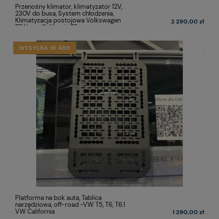
Przenośny klimator, klimatyzator 12V,
230V do busa, System chłodzenia,
Klimatyzacja postojowa Volkswagen
2 290,00 zł
T7 Nowa California T7
WYSYŁKA W 48H
Platforma na bok auta, Tablica
narzędziowa, off-road -VW T5, T6, T6.1
VW California
1 290,00 zł