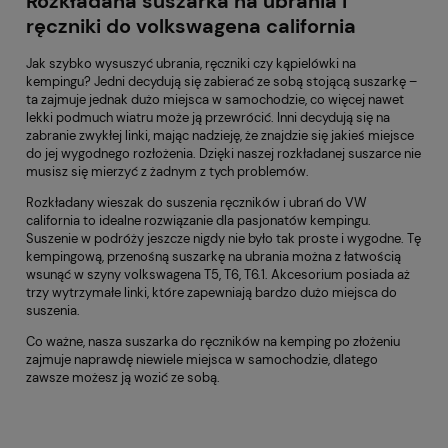
Rozkładana suszarka na ubrania i
ręczniki do volkswagena california
Jak szybko wysuszyć ubrania, ręczniki czy kąpielówki na
kempingu? Jedni decydują się zabierać ze sobą stojącą suszarkę –
ta zajmuje jednak dużo miejsca w samochodzie, co więcej nawet
lekki podmuch wiatru może ją przewrócić. Inni decydują się na
zabranie zwykłej linki, mając nadzieję, że znajdzie się jakieś miejsce
do jej wygodnego rozłożenia. Dzięki naszej rozkładanej suszarce nie
musisz się mierzyć z żadnym z tych problemów.
Rozkładany wieszak do suszenia ręczników i ubrań do VW
california
to idealne rozwiązanie dla pasjonatów kempingu.
Suszenie w podróży jeszcze nigdy nie było tak proste i wygodne. Tę
kempingową, przenośną suszarkę na ubrania można z łatwością
wsunąć w szyny volkswagena T5, T6, T6.1. Akcesorium posiada aż
trzy wytrzymałe linki, które zapewniają bardzo dużo miejsca do
suszenia.
Co ważne, nasza suszarka do ręczników na kemping po złożeniu
zajmuje naprawdę niewiele miejsca w samochodzie, dlatego
zawsze możesz ją wozić ze sobą.