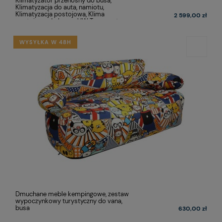
Klimatyzator przenośny do busa,
Klimatyzacja do auta, namiotu,
Klimatyzacja postojowa, Klima
2 599,00 zł
postojowa do busa- VW Transporter,
Caravelle, Multivan, California,
Volkswagen T5 T6 T6.1
WYSYŁKA W 48H
Dmuchane meble kempingowe, zestaw
wypoczynkowy turystyczny do vana,
busa
630,00 zł