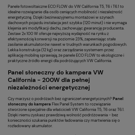
Panele fotowoltaiczne ECO FLOW
do VW California T5, T6 i T6.1 to
idealne rozwiązanie dla osób ceniących mobilność i niezależność
energetyczną. Dzięki bezinwazyjnemu montażowi w szynach
dachowych pojazdu instalacja jest szybka (120 minut) i nie wymaga
klejenia ani modyfikacji dachu, zachowując gwarancję producenta.
Zestaw 2x 100 W oferuje najwyższą wydajność na rynku z
efektywnością konwersji na poziomie 23%, zapewniając stałe
zasilanie akumulatorów nawet w trudnych warunkach pogodowych.
Lekka konstrukcja (12 kg) oraz zarządzanie systemem przez
aplikację mobilną sprawiają, że panele ECO FLOW to ekologiczne i
praktyczne źródło energii dla podróżujących VW California.
Panel słoneczny do kampera VW
California - 200W dla pełnej
niezależności energetycznej
Czy marzysz o podróżach bez ograniczeń energetycznych?
Panel
słoneczny do kampera
Flex Panel System to rozwiązanie
stworzone specjalnie dla właścicieli VW California T5, T6 oraz T6.1.
Dzięki niemu zyskasz prawdziwą wolność podróżowania - bez
konieczności szukania punktów ładowania czy martwienia się o
rozładowany akumulator.