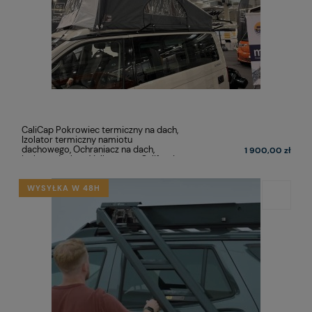
CaliCap Pokrowiec termiczny na dach,
Izolator termiczny namiotu
dachowego, Ochraniacz na dach,
1 900,00 zł
Izolator dachu - Volkswagen California
T5, T6, T6.1
WYSYŁKA W 48H