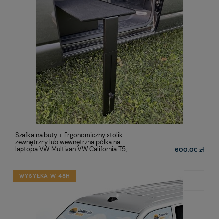
Szafka na buty + Ergonomiczny stolik
zewnętrzny lub wewnętrzna półka na
laptopa VW Multivan VW California T5,
600,00 zł
T6, T6.1
WYSYŁKA W 48H