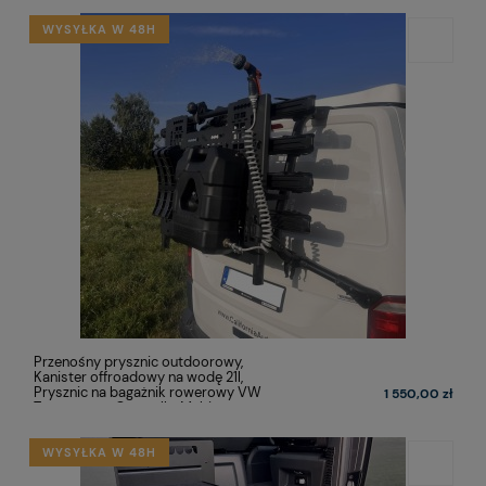
WYSYŁKA W 48H
Przenośny prysznic outdoorowy,
Kanister offroadowy na wodę 21l,
Prysznic na bagażnik rowerowy VW
1 550,00 zł
Transporter, Caravelle, Multivan,
California - T5, T6, T6.1
WYSYŁKA W 48H