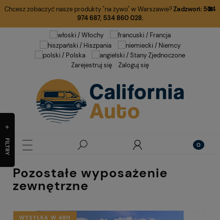
Chcesz zobaczyć nasze produkty "na żywo" w Warszawie?
Zadzwoń:
504
974 687
,
534 860 028.
Zarejestruj się
Zaloguj się
FILTRY
Pozostałe wyposażenie
zewnętrzne
WYSYŁKA W 48H