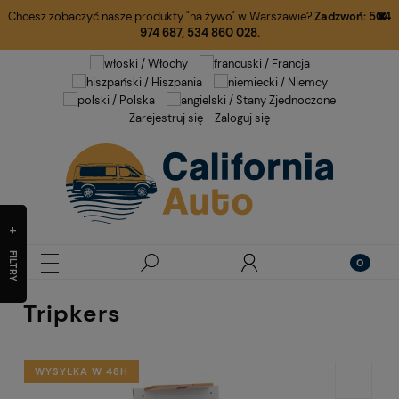
Chcesz zobaczyć nasze produkty "na żywo" w Warszawie?
Zadzwoń:
504
974 687
,
534 860 028.
Zarejestruj się
Zaloguj się
FILTRY
Tripkers
WYSYŁKA W 48H